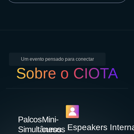
Um evento pensado para conectar
Sobre o CIOTA
Palcos
Mini-
Espeakers Intern
Simultâneos
cursos