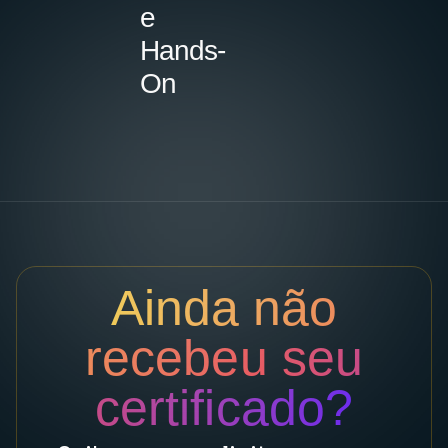
e
Hands-
On
Ainda não
recebeu seu
certificado?